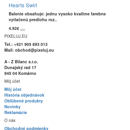
Hearts Swirl
Balenie obsahuje: jednu vysoko kvalitne farebne
vytlačenú predlohu roz..
4.92€
PIXELUJ.EU
Tel.:
+421 905 893 013
Mail:
obchod@pixeluj.eu
A - Z Bilanc s.r.o.
Dunajský rad 17
945 04 Komárno
Môj účet
Môj účet
História objednávok
Obľúbené produkty
Novinky
Reklamácie
O nás
Obchodné podmienky