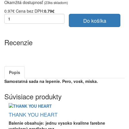
Okamžitá dostupnosť
(23ks skladom)
0.97€
Cena bez DPH:
0.79€
Do košíka
Recenzie
Popis
Samostatná sada na lepenie. Pero, vosk, miska.
Súvisiace produkty
THANK YOU HEART
Balenie obsahuje: jednu vysoko kvalitne farebne
vytlačenú predlohu roz..